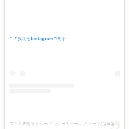
この投稿をInstagramで見る
フウガ透明感カラー/インナーカラー/ハイトーン(@fuga_genuine)がシェアした投稿