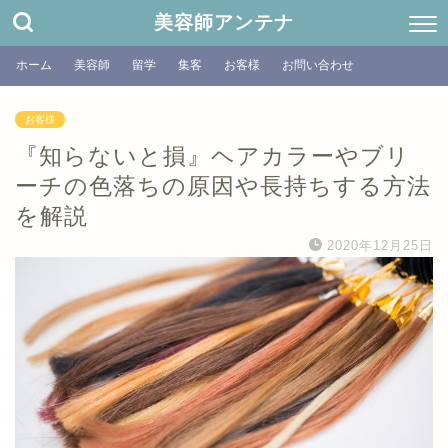
美容師アンテナ
ホーム
美容師
留学
集客
お客様
お問い合わせ
お客様
『知らないと損』ヘアカラーやブリ
ーチの色落ちの原因や長持ちする方法
を解説
2020年12月25日