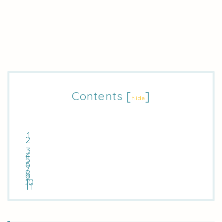
Contents
[
]
hide